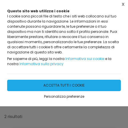
X
Questo sito web utilizza i cookie
I cookie sono piccoli file di testo che i siti web collocano sul tuo
dispositivo durante la navigazione. Le informazioni in essi
contenute possono riguardare te, le tue preferenze o il tuo
dispositivo ma non ti identificano sotto il profilo personale. Puoi
Home
Servizi
Regolamento del Centro e Privacy
regola
liberamente prestare, rifiutare o revocare il tuo consenso in
qualsiasi momento, personalizzando le tue preferenze. La scelta
di accettare tutti i cookie ti offre certamente la completezza di
FILTRA
navigazione di questo sito web.
Per saperne di più, leggi la nostra
Informativa sui cookie
e la
regolamento Ben&fit
nostra
Informativa sulla privacy
Filtri attivi:
Categoria:
ACCETTA TUTTI I COOKIE
regolamento Ben&fit
Personalizza preferenze
Reset filtri
2 risultati