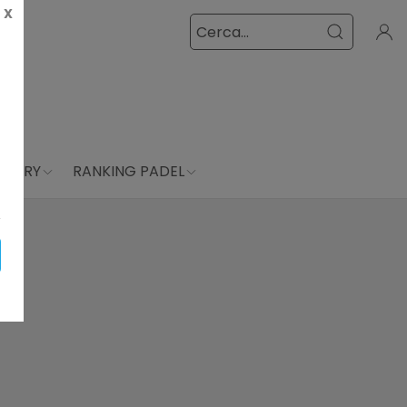
X
LLERY
RANKING PADEL