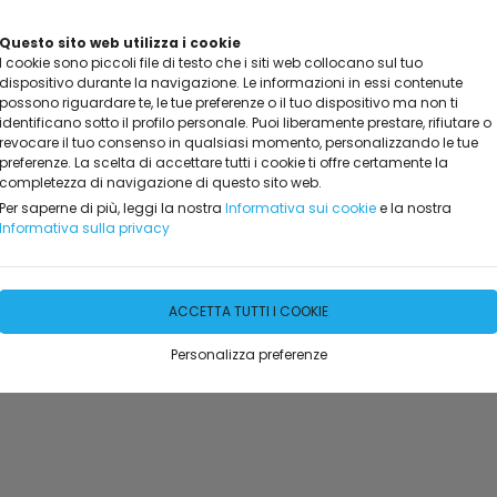
Questo sito web utilizza i cookie
I cookie sono piccoli file di testo che i siti web collocano sul tuo
dispositivo durante la navigazione. Le informazioni in essi contenute
possono riguardare te, le tue preferenze o il tuo dispositivo ma non ti
identificano sotto il profilo personale. Puoi liberamente prestare, rifiutare o
revocare il tuo consenso in qualsiasi momento, personalizzando le tue
preferenze. La scelta di accettare tutti i cookie ti offre certamente la
completezza di navigazione di questo sito web.
NOTA
DICONO DI NOI
PROMO ED EVENTI
INFO
GA
Per saperne di più, leggi la nostra
Informativa sui cookie
e la nostra
Informativa sulla privacy
ACCETTA TUTTI I COOKIE
Personalizza preferenze