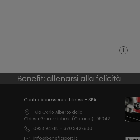
1
Benefit: allenarsi alla felicità!
Centro benessere e fitness - SPA
Via Carlo Alberto dalla
Chiesa Grammichele (Catania) 95042
0933 942115 - 370 3422866
info@benefitsport.it