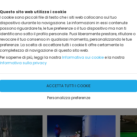
Questo sito web utilizza i cookie
I cookie sono piccoli file di testo che i siti web collocano sul tuo
dispositivo durante la navigazione. Le informazioni in essi contenute
possono riguardare te, le tue preferenze o il tuo dispositivo ma non ti
identificano sotto il profilo personale. Puoi liberamente prestare, rifiutare o
revocare il tuo consenso in qualsiasi momento, personalizzando le tue
preferenze. La scelta di accettare tutti i cookie ti offre certamente la
completezza di navigazione di questo sito web.
NOTA
DICONO DI NOI
PROMO ED EVENTI
INFO
GA
Per saperne di più, leggi la nostra
Informativa sui cookie
e la nostra
Informativa sulla privacy
ACCETTA TUTTI I COOKIE
Personalizza preferenze