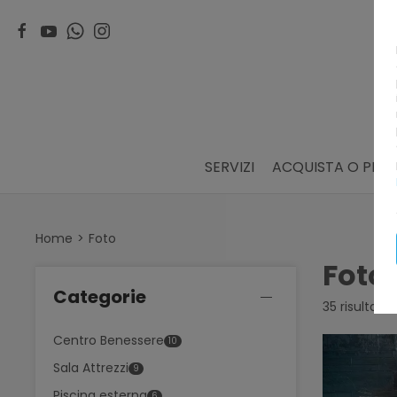
SERVIZI
ACQUISTA O PRE
Home
Foto
Foto
Categorie
35 risultati
Centro Benessere
10
Sala Attrezzi
9
Piscina esterna
6