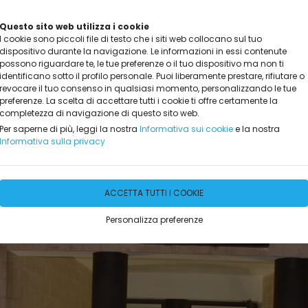
Questo sito web utilizza i cookie
I cookie sono piccoli file di testo che i siti web collocano sul tuo
dispositivo durante la navigazione. Le informazioni in essi contenute
possono riguardare te, le tue preferenze o il tuo dispositivo ma non ti
identificano sotto il profilo personale. Puoi liberamente prestare, rifiutare o
revocare il tuo consenso in qualsiasi momento, personalizzando le tue
preferenze. La scelta di accettare tutti i cookie ti offre certamente la
completezza di navigazione di questo sito web.
NOTA
DICONO DI NOI
PROMO ED EVENTI
INFO
GA
Per saperne di più, leggi la nostra
Informativa sui cookie
e la nostra
Informativa sulla privacy
ACCETTA TUTTI I COOKIE
Personalizza preferenze