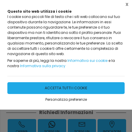
X
Questo sito web utilizza i cookie
I cookie sono piccoli file di testo che i siti web collocano sul tuo
dispositivo durante la navigazione. Le informazioni in essi
contenute possono riguardare te, le tue preferenze o il tuo
Home
Servizi
Centro Fitness - Palestra
dispositivo ma non ti identificano sotto il profilo personale. Puoi
liberamente prestare, rifiutare o revocare il tuo consenso in
qualsiasi momento, personalizzando le tue preferenze. La scelta
di accettare tutti i cookie ti offre certamente la completezza di
navigazione di questo sito web.
Per saperne di più, leggi la nostra
Informativa sui cookie
e la
nostra
Informativa sulla privacy
Pilates
ACCETTA TUTTI I COOKIE
DISPONIBILE
Personalizza preferenze
Richiedi Informazioni
CHIAMA
SCRIVI UN
SCRIVI UN
INDICAZIONI