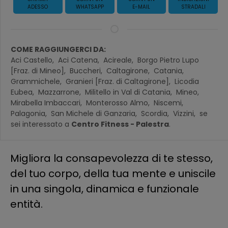
ADESSO
WHATSAPP
E-MAIL
STRADALI
COME RAGGIUNGERCI DA:
Aci Castello,
Aci Catena,
Acireale,
Borgo Pietro Lupo
[Fraz. di Mineo],
Buccheri,
Caltagirone,
Catania,
Grammichele,
Granieri [Fraz. di Caltagirone],
Licodia
Eubea,
Mazzarrone,
Militello in Val di Catania,
Mineo,
Mirabella Imbaccari,
Monterosso Almo,
Niscemi,
Palagonia,
San Michele di Ganzaria,
Scordia,
Vizzini,
se
sei interessato a
Centro Fitness - Palestra
.
Migliora la consapevolezza di te stesso,
del tuo corpo, della tua mente e uniscile
in una singola, dinamica e funzionale
entità.