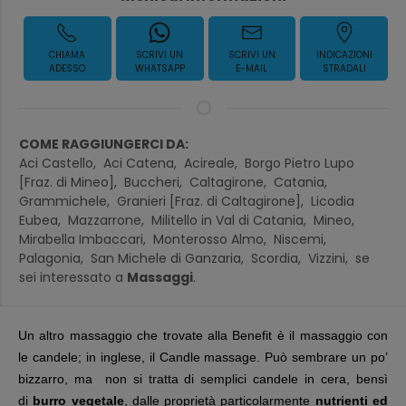
CHIAMA
SCRIVI UN
SCRIVI UN
INDICAZIONI
ADESSO
WHATSAPP
E-MAIL
STRADALI
COME RAGGIUNGERCI DA:
Aci Castello,
Aci Catena,
Acireale,
Borgo Pietro Lupo
[Fraz. di Mineo],
Buccheri,
Caltagirone,
Catania,
Grammichele,
Granieri [Fraz. di Caltagirone],
Licodia
Eubea,
Mazzarrone,
Militello in Val di Catania,
Mineo,
Mirabella Imbaccari,
Monterosso Almo,
Niscemi,
Palagonia,
San Michele di Ganzaria,
Scordia,
Vizzini,
se
sei interessato a
Massaggi
.
Un altro massaggio che trovate alla Benefit
è il massaggio con
le candele; in inglese, il Candle massage. Può sembrare un po’
bizzarro, ma non si tratta di semplici candele in cera, bensì
di
burro vegetale
, dalle proprietà particolarmente
nutrienti ed