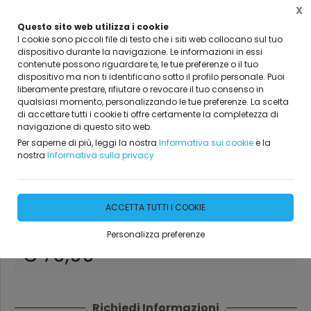
X
Questo sito web utilizza i cookie
I cookie sono piccoli file di testo che i siti web collocano sul tuo
dispositivo durante la navigazione. Le informazioni in essi
contenute possono riguardare te, le tue preferenze o il tuo
Home
Servizi
Massaggi
dispositivo ma non ti identificano sotto il profilo personale. Puoi
liberamente prestare, rifiutare o revocare il tuo consenso in
qualsiasi momento, personalizzando le tue preferenze. La scelta
di accettare tutti i cookie ti offre certamente la completezza di
navigazione di questo sito web.
Per saperne di più, leggi la nostra
Informativa sui cookie
e la
nostra
Informativa sulla privacy
Candle Massage
ACCETTA TUTTI I COOKIE
DISPONIBILE
Personalizza preferenze
€ 70,00
Richiedi Informazioni