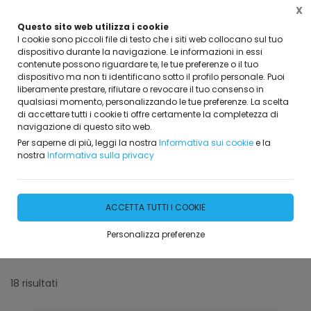
X
Questo sito web utilizza i cookie
I cookie sono piccoli file di testo che i siti web collocano sul tuo
dispositivo durante la navigazione. Le informazioni in essi
contenute possono riguardare te, le tue preferenze o il tuo
dispositivo ma non ti identificano sotto il profilo personale. Puoi
Home
Servizi
Centro benessere - SPA
liberamente prestare, rifiutare o revocare il tuo consenso in
qualsiasi momento, personalizzando le tue preferenze. La scelta
di accettare tutti i cookie ti offre certamente la completezza di
FILTRA
navigazione di questo sito web.
Per saperne di più, leggi la nostra
Informativa sui cookie
e la
Centro benessere - SPA
nostra
Informativa sulla privacy
Filtri attivi:
Categoria:
ACCETTA TUTTI I COOKIE
Centro benessere - SPA
Personalizza preferenze
Reset filtri
18 risultati