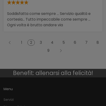
Soddisfatta come sempre ... Servizio qualità e
cortesia... Tutto impeccabile come sempre ...
Ogni volta è brutto andare via
2
1
3
4
5
6
7
8
9
Benefit: allenarsi alla felicità!
Menu
Servizi