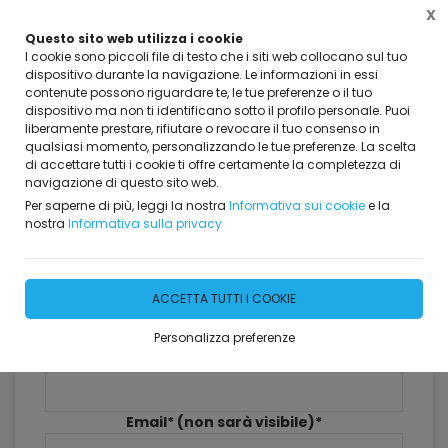
X
Questo sito web utilizza i cookie
I cookie sono piccoli file di testo che i siti web collocano sul tuo
dispositivo durante la navigazione. Le informazioni in essi
contenute possono riguardare te, le tue preferenze o il tuo
dispositivo ma non ti identificano sotto il profilo personale. Puoi
Home
Dicono di Noi
liberamente prestare, rifiutare o revocare il tuo consenso in
qualsiasi momento, personalizzando le tue preferenze. La scelta
Dicono di Noi
di accettare tutti i cookie ti offre certamente la completezza di
navigazione di questo sito web.
381 risultati
Per saperne di più, leggi la nostra
Informativa sui cookie
e la
nostra
Informativa sulla privacy
Lascia il tuo commento
ACCETTA TUTTI I COOKIE
Personalizza preferenze
Nome*
Email* (non sarà visibile)*