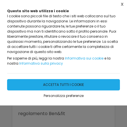
X
Questo sito web utilizza i cookie
I cookie sono piccoli file di testo che i siti web collocano sul tuo
dispositivo durante la navigazione. Le informazioni in essi
contenute possono riguardare te, le tue preferenze o il tuo
dispositivo ma non ti identificano sotto il profilo personale. Puoi
Home
Servizi
Regolamento del Centro e Privacy
liberamente prestare, rifiutare o revocare il tuo consenso in
Regolamento del Centro e
qualsiasi momento, personalizzando le tue preferenze. La scelta
di accettare tutti i cookie ti offre certamente la completezza di
Privacy
navigazione di questo sito web.
Per saperne di più, leggi la nostra
Informativa sui cookie
e la
nostra
Informativa sulla privacy
ACCETTA TUTTI I COOKIE
Personalizza preferenze
regolamento Ben&fit