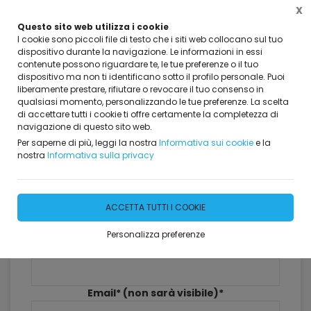
X
Questo sito web utilizza i cookie
I cookie sono piccoli file di testo che i siti web collocano sul tuo
dispositivo durante la navigazione. Le informazioni in essi
contenute possono riguardare te, le tue preferenze o il tuo
dispositivo ma non ti identificano sotto il profilo personale. Puoi
Home
Dicono di Noi
liberamente prestare, rifiutare o revocare il tuo consenso in
qualsiasi momento, personalizzando le tue preferenze. La scelta
Dicono di Noi
di accettare tutti i cookie ti offre certamente la completezza di
navigazione di questo sito web.
381 risultati
Per saperne di più, leggi la nostra
Informativa sui cookie
e la
nostra
Informativa sulla privacy
Lascia il tuo commento
ACCETTA TUTTI I COOKIE
Personalizza preferenze
Nome*
Email* (non sarà visibile)*