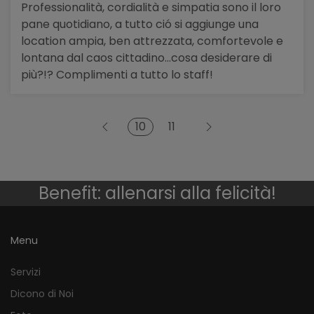
Professionalità, cordialità e simpatia sono il loro
pane quotidiano, a tutto ció si aggiunge una
location ampia, ben attrezzata, comfortevole e
lontana dal caos cittadino...cosa desiderare di
più?!? Complimenti a tutto lo staff!
10
11
Benefit: allenarsi alla felicità!
Menu
Servizi
Dicono di Noi