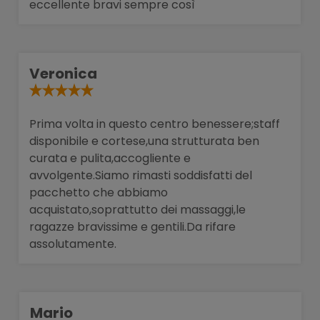
eccellente bravi sempre così
Veronica
Prima volta in questo centro benessere;staff
disponibile e cortese,una strutturata ben
curata e pulita,accogliente e
avvolgente.Siamo rimasti soddisfatti del
pacchetto che abbiamo
acquistato,soprattutto dei massaggi,le
ragazze bravissime e gentili.Da rifare
assolutamente.
Mario