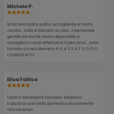
Michele P.
Struttura molto pulita, accogliente e molto
curata... nulla è lasciato al caso...Il personale
gentile ed anche molto disponibile a
consigliarti come effettuare il percorso... sono
tornato a casa davvero R I L A S S A T O O O !!...
CONSIGLIATO
Elisa Fallico
Centro benessere favoloso. Abbiamo
trascorso una bella domenica sicuramente
ritorneremo!