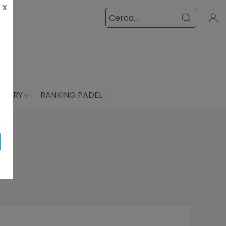
X
LLERY
RANKING PADEL