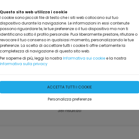
Questo sito web utilizza i cookie
I cookie sono piccoli file di testo che i siti web collocano sul tuo
dispositivo durante la navigazione. Le informazioni in essi contenute
possono riguardare te, le tue preferenze o il tuo dispositivo ma non ti
identificano sotto il profilo personale. Puoi liberamente prestare, rifiutare o
revocare il tuo consenso in qualsiasi momento, personalizzando le tue
preferenze. La scelta di accettare tutti i cookie ti offre certamente la
completezza di navigazione di questo sito web.
NOTA
DICONO DI NOI
PROMO ED EVENTI
INFO
GA
Per saperne di più, leggi la nostra
Informativa sui cookie
e la nostra
Informativa sulla privacy
ACCETTA TUTTI I COOKIE
Dicono di Noi
Personalizza preferenze
381 risultati