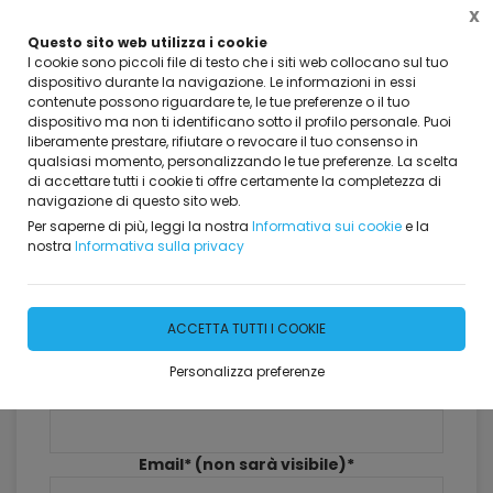
X
Questo sito web utilizza i cookie
I cookie sono piccoli file di testo che i siti web collocano sul tuo
dispositivo durante la navigazione. Le informazioni in essi
contenute possono riguardare te, le tue preferenze o il tuo
dispositivo ma non ti identificano sotto il profilo personale. Puoi
Home
Dicono di Noi
liberamente prestare, rifiutare o revocare il tuo consenso in
qualsiasi momento, personalizzando le tue preferenze. La scelta
Dicono di Noi
di accettare tutti i cookie ti offre certamente la completezza di
navigazione di questo sito web.
381 risultati
Per saperne di più, leggi la nostra
Informativa sui cookie
e la
nostra
Informativa sulla privacy
Lascia il tuo commento
ACCETTA TUTTI I COOKIE
Personalizza preferenze
Nome*
Email* (non sarà visibile)*