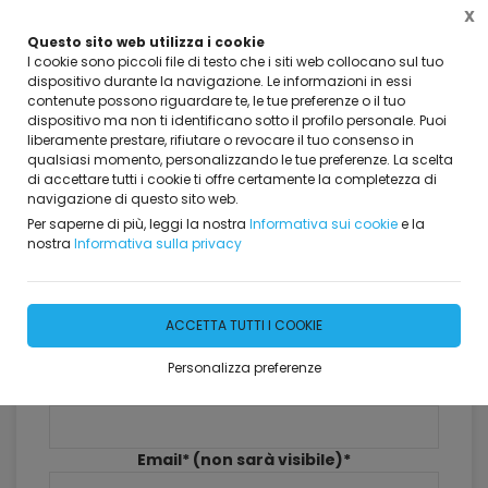
X
Questo sito web utilizza i cookie
I cookie sono piccoli file di testo che i siti web collocano sul tuo
dispositivo durante la navigazione. Le informazioni in essi
contenute possono riguardare te, le tue preferenze o il tuo
dispositivo ma non ti identificano sotto il profilo personale. Puoi
Home
Dicono di Noi
liberamente prestare, rifiutare o revocare il tuo consenso in
qualsiasi momento, personalizzando le tue preferenze. La scelta
Dicono di Noi
di accettare tutti i cookie ti offre certamente la completezza di
navigazione di questo sito web.
381 risultati
Per saperne di più, leggi la nostra
Informativa sui cookie
e la
nostra
Informativa sulla privacy
Lascia il tuo commento
ACCETTA TUTTI I COOKIE
Personalizza preferenze
Nome*
Email* (non sarà visibile)*