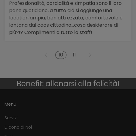
Professionalità, cordialità e simpatia sono il loro
pane quotidiano, a tutto ció si aggiunge una
location ampia, ben attrezzata, comfortevole e
lontana dal caos cittadino...cosa desiderare di
più?!? Complimenti a tutto lo staff!
10
11
Benefit: allenarsi alla felicità!
Menu
Servizi
Dicono di Noi