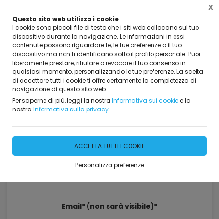
X
Questo sito web utilizza i cookie
I cookie sono piccoli file di testo che i siti web collocano sul tuo
dispositivo durante la navigazione. Le informazioni in essi
contenute possono riguardare te, le tue preferenze o il tuo
dispositivo ma non ti identificano sotto il profilo personale. Puoi
Home
Dicono di Noi
liberamente prestare, rifiutare o revocare il tuo consenso in
qualsiasi momento, personalizzando le tue preferenze. La scelta
Dicono di Noi
di accettare tutti i cookie ti offre certamente la completezza di
navigazione di questo sito web.
381 risultati
Per saperne di più, leggi la nostra
Informativa sui cookie
e la
nostra
Informativa sulla privacy
Lascia il tuo commento
ACCETTA TUTTI I COOKIE
Personalizza preferenze
Nome*
Email* (non sarà visibile)*