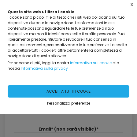
X
Questo sito web utilizza i cookie
I cookie sono piccoli file di testo che i siti web collocano sul tuo
dispositivo durante la navigazione. Le informazioni in essi
contenute possono riguardare te, le tue preferenze o il tuo
dispositivo ma non ti identificano sotto il profilo personale. Puoi
Home
Dicono di Noi
liberamente prestare, rifiutare o revocare il tuo consenso in
qualsiasi momento, personalizzando le tue preferenze. La scelta
Dicono di Noi
di accettare tutti i cookie ti offre certamente la completezza di
navigazione di questo sito web.
381 risultati
Per saperne di più, leggi la nostra
Informativa sui cookie
e la
nostra
Informativa sulla privacy
Lascia il tuo commento
ACCETTA TUTTI I COOKIE
Personalizza preferenze
Nome*
Email* (non sarà visibile)*