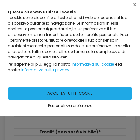
X
Questo sito web utilizza i cookie
I cookie sono piccoli file di testo che i siti web collocano sul tuo
dispositivo durante la navigazione. Le informazioni in essi
contenute possono riguardare te, le tue preferenze o il tuo
dispositivo ma non ti identificano sotto il profilo personale. Puoi
Home
Dicono di Noi
liberamente prestare, rifiutare o revocare il tuo consenso in
qualsiasi momento, personalizzando le tue preferenze. La scelta
Dicono di Noi
di accettare tutti i cookie ti offre certamente la completezza di
navigazione di questo sito web.
381 risultati
Per saperne di più, leggi la nostra
Informativa sui cookie
e la
nostra
Informativa sulla privacy
Lascia il tuo commento
ACCETTA TUTTI I COOKIE
Personalizza preferenze
Nome*
Email* (non sarà visibile)*