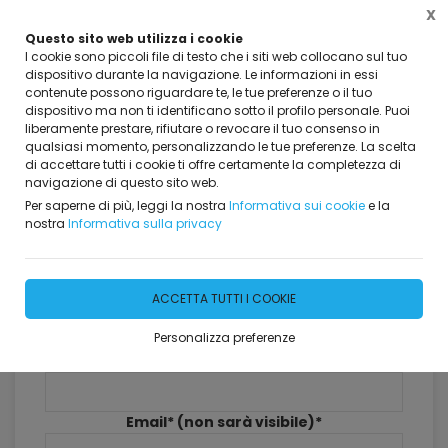
X
Questo sito web utilizza i cookie
I cookie sono piccoli file di testo che i siti web collocano sul tuo
dispositivo durante la navigazione. Le informazioni in essi
contenute possono riguardare te, le tue preferenze o il tuo
dispositivo ma non ti identificano sotto il profilo personale. Puoi
Home
Dicono di Noi
liberamente prestare, rifiutare o revocare il tuo consenso in
qualsiasi momento, personalizzando le tue preferenze. La scelta
Dicono di Noi
di accettare tutti i cookie ti offre certamente la completezza di
navigazione di questo sito web.
381 risultati
Per saperne di più, leggi la nostra
Informativa sui cookie
e la
nostra
Informativa sulla privacy
Lascia il tuo commento
ACCETTA TUTTI I COOKIE
Personalizza preferenze
Nome*
Email* (non sarà visibile)*